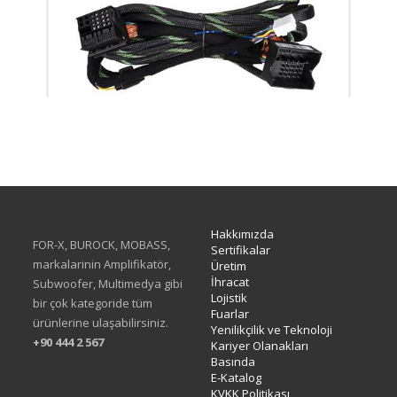
XH-05F
Hakkımızda
FOR-X, BUROCK, MOBASS,
Sertifikalar
markalarinin Amplifikatör,
Üretim
İhracat
Subwoofer, Multimedya gibi
Lojistik
bir çok kategoride tüm
Fuarlar
ürünlerine ulaşabilirsiniz.
Yenilikçilik ve Teknoloji
+90 444 2 567
Kariyer Olanakları
Basında
E-Katalog
KVKK Politikası