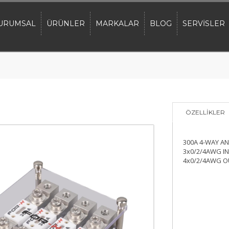
URUMSAL
ÜRÜNLER
MARKALAR
BLOG
SERVİSLER
ÖZELLİKLER
300A 4-WAY AN
3x0/2/4AWG IN
4x0/2/4AWG 