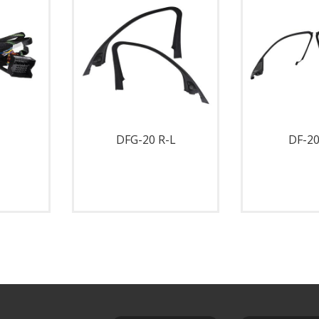
DFG-20 R-L
DF-20