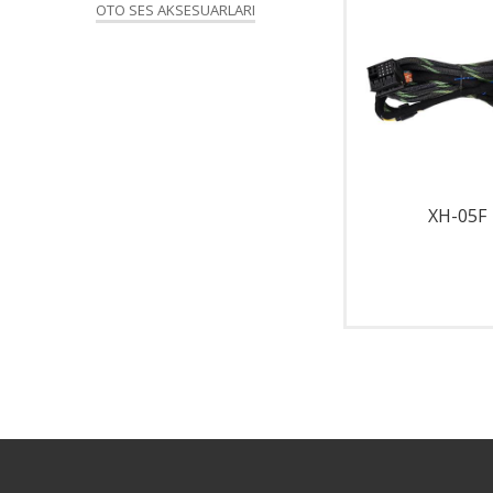
OTO SES AKSESUARLARI
X-600
XH-05F