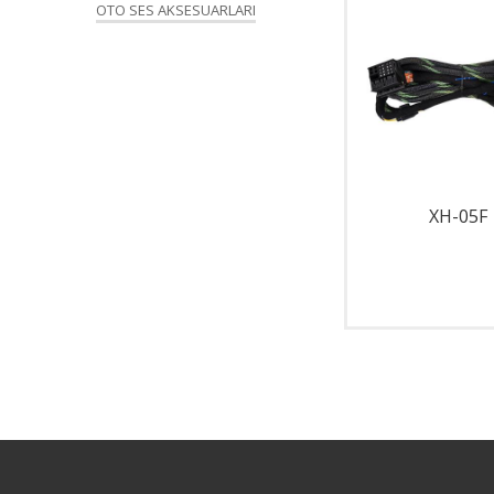
OTO SES AKSESUARLARI
X-600
XH-05F