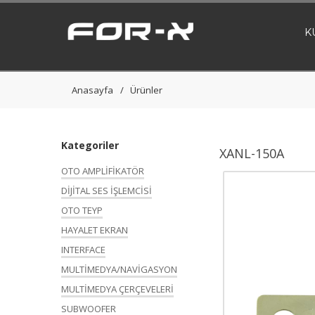
K
Anasayfa
Ürünler
Kategoriler
XANL-150A
OTO AMPLİFİKATÖR
DİJİTAL SES İŞLEMCİSİ
OTO TEYP
HAYALET EKRAN
INTERFACE
MULTİMEDYA/NAVİGASYON
MULTİMEDYA ÇERÇEVELERİ
SUBWOOFER