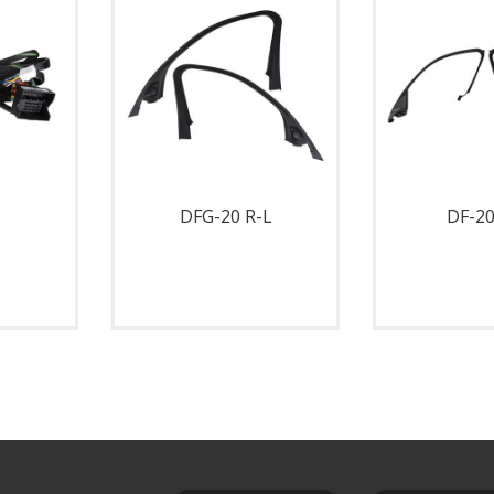
DFG-20 R-L
DF-20