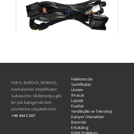
XH-05F
Hakkımızda
FOR-X, BUROCK, MOBASS,
Sertifikalar
markalarinin Amplifikatör,
Üretim
İhracat
Subwoofer, Multimedya gibi
Lojistik
bir çok kategoride tüm
Fuarlar
ürünlerine ulaşabilirsiniz.
Yenilikçilik ve Teknoloji
+90 444 2 567
Kariyer Olanakları
Basında
E-Katalog
KVKK Politikası