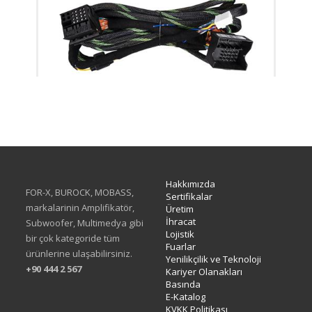
XH-05F
Hakkımızda
FOR-X, BUROCK, MOBASS,
Sertifikalar
markalarinin Amplifikatör,
Üretim
İhracat
Subwoofer, Multimedya gibi
Lojistik
bir çok kategoride tüm
Fuarlar
ürünlerine ulaşabilirsiniz.
Yenilikçilik ve Teknoloji
+90 444 2 567
Kariyer Olanakları
Basında
E-Katalog
KVKK Politikası