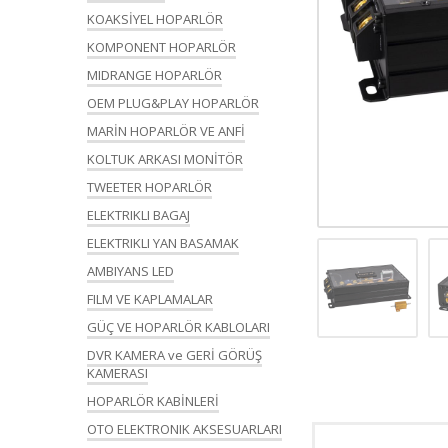
KOAKSİYEL HOPARLÖR
KOMPONENT HOPARLÖR
MIDRANGE HOPARLÖR
OEM PLUG&PLAY HOPARLÖR
MARİN HOPARLÖR VE ANFİ
KOLTUK ARKASI MONİTÖR
TWEETER HOPARLÖR
ELEKTRIKLI BAGAJ
ELEKTRIKLI YAN BASAMAK
AMBIYANS LED
FILM VE KAPLAMALAR
GÜÇ VE HOPARLÖR KABLOLARI
DVR KAMERA ve GERİ GÖRÜŞ
KAMERASI
HOPARLÖR KABİNLERİ
OTO ELEKTRONIK AKSESUARLARI