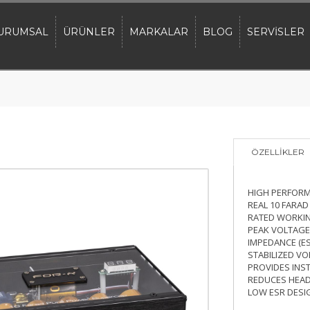
URUMSAL
ÜRÜNLER
MARKALAR
BLOG
SERVİSLER
ÖZELLİKLER
HIGH PERFORM
REAL 10 FARAD
RATED WORKIN
PEAK VOLTAGE:
IMPEDANCE (ES
STABILIZED V
PROVIDES INS
REDUCES HEAD
LOW ESR DESI