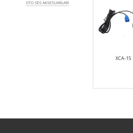
OTO SES AKSESUARLARI
XPS-200A
XCA-15