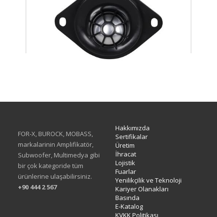
XQ-F10TW
Hakkımızda
FOR-X, BUROCK, MOBASS,
Sertifikalar
markalarinin Amplifikatör,
Üretim
İhracat
Subwoofer, Multimedya gibi
Lojistik
bir çok kategoride tüm
Fuarlar
ürünlerine ulaşabilirsiniz.
Yenilikçilik ve Teknoloji
+90 444 2 567
Kariyer Olanakları
Basında
E-Katalog
KVKK Politikası