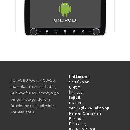
XA-414Q
Hakkımızda
FOR-X, BUROCK, MOBASS,
Sertifikalar
markalarinin Amplifikatör,
Üretim
İhracat
Subwoofer, Multimedya gibi
Lojistik
bir çok kategoride tüm
Fuarlar
ürünlerine ulaşabilirsiniz.
Yenilikçilik ve Teknoloji
+90 444 2 567
Kariyer Olanakları
Basında
E-Katalog
KVKK Politikası