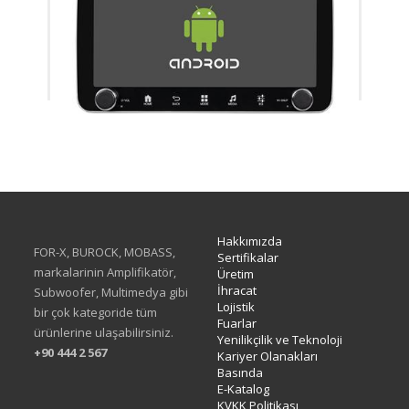
XA-414Q
Hakkımızda
FOR-X, BUROCK, MOBASS,
Sertifikalar
markalarinin Amplifikatör,
Üretim
İhracat
Subwoofer, Multimedya gibi
Lojistik
bir çok kategoride tüm
Fuarlar
ürünlerine ulaşabilirsiniz.
Yenilikçilik ve Teknoloji
+90 444 2 567
Kariyer Olanakları
Basında
E-Katalog
KVKK Politikası