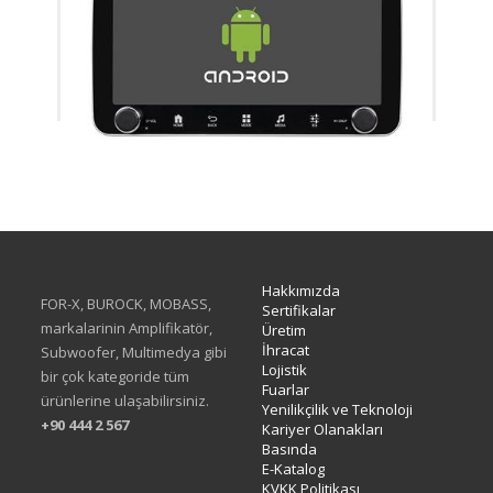
XA-414Q
Hakkımızda
FOR-X, BUROCK, MOBASS,
Sertifikalar
markalarinin Amplifikatör,
Üretim
İhracat
Subwoofer, Multimedya gibi
Lojistik
bir çok kategoride tüm
Fuarlar
ürünlerine ulaşabilirsiniz.
Yenilikçilik ve Teknoloji
+90 444 2 567
Kariyer Olanakları
Basında
E-Katalog
KVKK Politikası