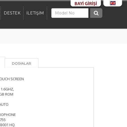
DESTEK
İLETİŞİM
DOSYALAR
TOUCH SCREEN
 1.6GHZ,
8GB ROM
 AUTO
CROPHONE
4755
CB001 HQ