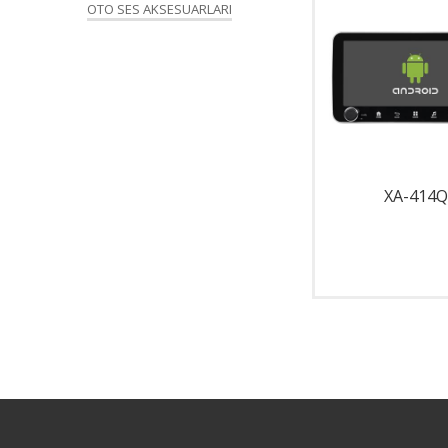
OTO SES AKSESUARLARI
XA-33FE
XA-414Q