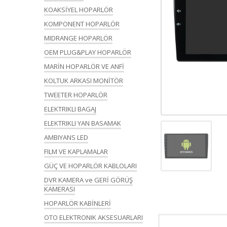
KOAKSİYEL HOPARLÖR
KOMPONENT HOPARLÖR
MIDRANGE HOPARLÖR
OEM PLUG&PLAY HOPARLÖR
MARİN HOPARLÖR VE ANFİ
KOLTUK ARKASI MONİTÖR
TWEETER HOPARLÖR
ELEKTRIKLI BAGAJ
ELEKTRIKLI YAN BASAMAK
AMBIYANS LED
FILM VE KAPLAMALAR
GÜÇ VE HOPARLÖR KABLOLARI
DVR KAMERA ve GERİ GÖRÜŞ
KAMERASI
HOPARLÖR KABİNLERİ
OTO ELEKTRONIK AKSESUARLARI