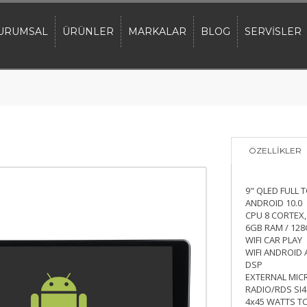
URUMSAL
ÜRÜNLER
MARKALAR
BLOG
SERVİSLER
ÖZELLİKLER
9" QLED FULL 
ANDROID 10.0
CPU 8 CORTEX,
6GB RAM / 12
WIFI CAR PLAY
WIFI ANDROID
DSP
EXTERNAL MI
RADIO/RDS SI
4x45 WATTS T