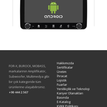
XA-414Q
Hakkımızda
FOR-X, BUROCK, MOBASS,
Sertifikalar
markalarinin Amplifikatör,
Üretim
İhracat
Subwoofer, Multimedya gibi
Lojistik
bir çok kategoride tüm
Fuarlar
ürünlerine ulaşabilirsiniz.
Yenilikçilik ve Teknoloji
+90 444 2 567
Kariyer Olanakları
Basında
E-Katalog
KVKK Politikası