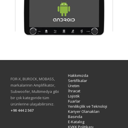
XA-414Q
Hakkımızda
FOR-X, BUROCK, MOBASS,
Sertifikalar
markalarinin Amplifikatör,
Üretim
İhracat
Subwoofer, Multimedya gibi
Lojistik
bir çok kategoride tüm
Fuarlar
ürünlerine ulaşabilirsiniz.
Yenilikçilik ve Teknoloji
+90 444 2 567
Kariyer Olanakları
Basında
E-Katalog
KVKK Politikası