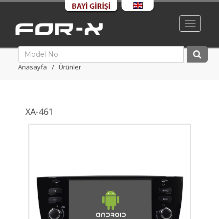
Toggle
navigati
Anasayfa
Ürünler
XA-461