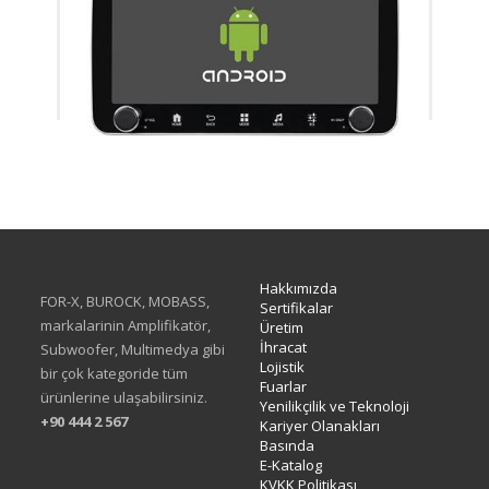
XA-414Q
Hakkımızda
FOR-X, BUROCK, MOBASS,
Sertifikalar
markalarinin Amplifikatör,
Üretim
İhracat
Subwoofer, Multimedya gibi
Lojistik
bir çok kategoride tüm
Fuarlar
ürünlerine ulaşabilirsiniz.
Yenilikçilik ve Teknoloji
+90 444 2 567
Kariyer Olanakları
Basında
E-Katalog
KVKK Politikası