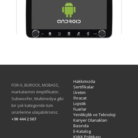
XA-414Q
Hakkımızda
FOR-X, BUROCK, MOBASS,
Sertifikalar
markalarinin Amplifikatör,
Üretim
İhracat
Subwoofer, Multimedya gibi
Lojistik
bir çok kategoride tüm
Fuarlar
ürünlerine ulaşabilirsiniz.
Yenilikçilik ve Teknoloji
+90 444 2 567
Kariyer Olanakları
Basında
E-Katalog
KVKK Politikası