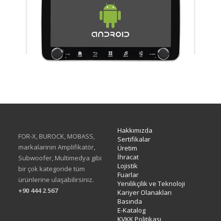
XA-414Q
Hakkımızda
FOR-X, BUROCK, MOBASS,
Sertifikalar
markalarinin Amplifikatör,
Üretim
İhracat
Subwoofer, Multimedya gibi
Lojistik
bir çok kategoride tüm
Fuarlar
ürünlerine ulaşabilirsiniz.
Yenilikçilik ve Teknoloji
+90 444 2 567
Kariyer Olanakları
Basında
E-Katalog
KVKK Politikası