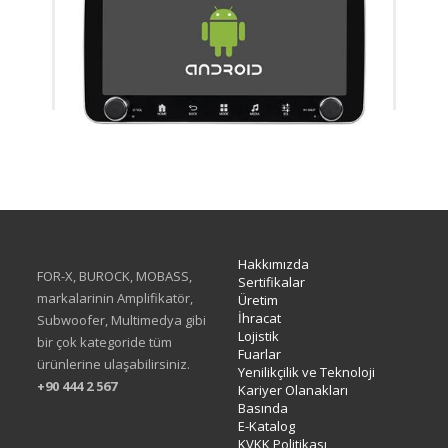
XA-414Q
Hakkımızda
FOR-X, BUROCK, MOBASS,
Sertifikalar
markalarinin Amplifikatör,
Üretim
İhracat
Subwoofer, Multimedya gibi
Lojistik
bir çok kategoride tüm
Fuarlar
ürünlerine ulaşabilirsiniz.
Yenilikçilik ve Teknoloji
+90 444 2 567
Kariyer Olanakları
Basında
E-Katalog
KVKK Politikası