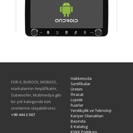
XA-414Q
Hakkımızda
FOR-X, BUROCK, MOBASS,
Sertifikalar
markalarinin Amplifikatör,
Üretim
İhracat
Subwoofer, Multimedya gibi
Lojistik
bir çok kategoride tüm
Fuarlar
ürünlerine ulaşabilirsiniz.
Yenilikçilik ve Teknoloji
+90 444 2 567
Kariyer Olanakları
Basında
E-Katalog
KVKK Politikası