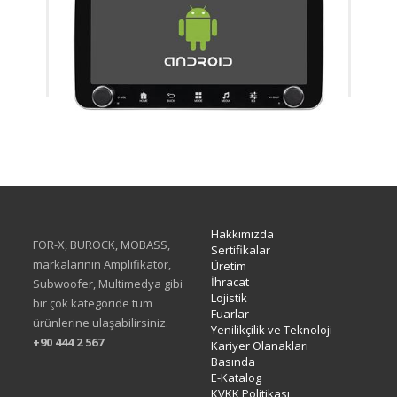
XA-414Q
Hakkımızda
FOR-X, BUROCK, MOBASS,
Sertifikalar
markalarinin Amplifikatör,
Üretim
İhracat
Subwoofer, Multimedya gibi
Lojistik
bir çok kategoride tüm
Fuarlar
ürünlerine ulaşabilirsiniz.
Yenilikçilik ve Teknoloji
+90 444 2 567
Kariyer Olanakları
Basında
E-Katalog
KVKK Politikası