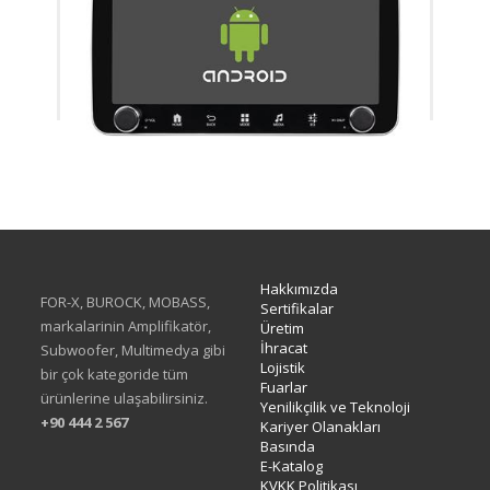
XA-414Q
Hakkımızda
FOR-X, BUROCK, MOBASS,
Sertifikalar
markalarinin Amplifikatör,
Üretim
İhracat
Subwoofer, Multimedya gibi
Lojistik
bir çok kategoride tüm
Fuarlar
ürünlerine ulaşabilirsiniz.
Yenilikçilik ve Teknoloji
+90 444 2 567
Kariyer Olanakları
Basında
E-Katalog
KVKK Politikası