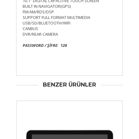
10.1" DIGITAL CAPACITIVE TOUCH SCREEN
BUILT IN NAVIGATOR(GPS)
FM/AM/RDS/DSP
SUPPORT FULL FORMAT MULTIMEDIA
USB/SD/BLUETOOTH/WIFI
CANBUS
DVR/REAR CAMERA
PASSWORD / ŞİFRE: 126
BENZER ÜRÜNLER