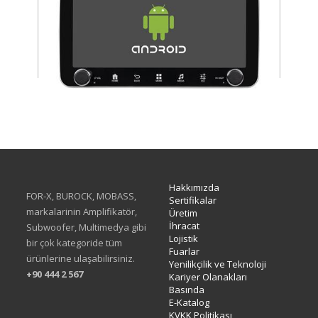
XA-414Q
Hakkımızda
FOR-X, BUROCK, MOBASS,
Sertifikalar
markalarinin Amplifikatör,
Üretim
İhracat
Subwoofer, Multimedya gibi
Lojistik
bir çok kategoride tüm
Fuarlar
ürünlerine ulaşabilirsiniz.
Yenilikçilik ve Teknoloji
+90 444 2 567
Kariyer Olanakları
Basında
E-Katalog
KVKK Politikası