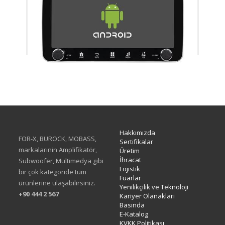
XA-414Q
Hakkımızda
FOR-X, BUROCK, MOBASS,
Sertifikalar
markalarinin Amplifikatör,
Üretim
İhracat
Subwoofer, Multimedya gibi
Lojistik
bir çok kategoride tüm
Fuarlar
ürünlerine ulaşabilirsiniz.
Yenilikçilik ve Teknoloji
+90 444 2 567
Kariyer Olanakları
Basında
E-Katalog
KVKK Politikası