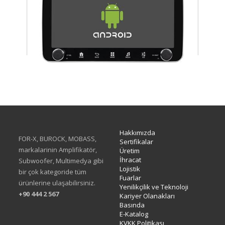
XA-414Q
Hakkımızda
FOR-X, BUROCK, MOBASS,
Sertifikalar
markalarinin Amplifikatör,
Üretim
İhracat
Subwoofer, Multimedya gibi
Lojistik
bir çok kategoride tüm
Fuarlar
ürünlerine ulaşabilirsiniz.
Yenilikçilik ve Teknoloji
+90 444 2 567
Kariyer Olanakları
Basında
E-Katalog
KVKK Politikası