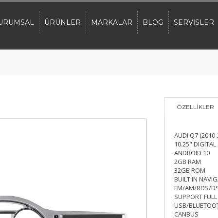
URUMSAL
ÜRÜNLER
MARKALAR
BLOG
SERVİSLER
ÖZELLİKLER
AUDI Q7 (2010-
10.25" DIGITA
ANDROID 10
2GB RAM
32GB ROM
BUILT IN NAVI
FM/AM/RDS/D
SUPPORT FULL
USB/BLUETOOT
CANBUS