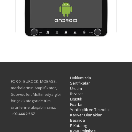
XA-414Q
Hakkımızda
FOR-X, BUROCK, MOBASS,
Sertifikalar
markalarinin Amplifikatör,
Üretim
İhracat
Subwoofer, Multimedya gibi
Lojistik
bir çok kategoride tüm
Fuarlar
ürünlerine ulaşabilirsiniz.
Yenilikçilik ve Teknoloji
+90 444 2 567
Kariyer Olanakları
Basında
E-Katalog
KVKK Politikası