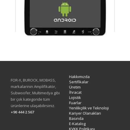
XA-414Q
Hakkımızda
FOR-X, BUROCK, MOBASS,
Sertifikalar
markalarinin Amplifikatör,
Üretim
İhracat
Subwoofer, Multimedya gibi
Lojistik
bir çok kategoride tüm
Fuarlar
ürünlerine ulaşabilirsiniz.
Yenilikçilik ve Teknoloji
+90 444 2 567
Kariyer Olanakları
Basında
E-Katalog
KVKK Politikası