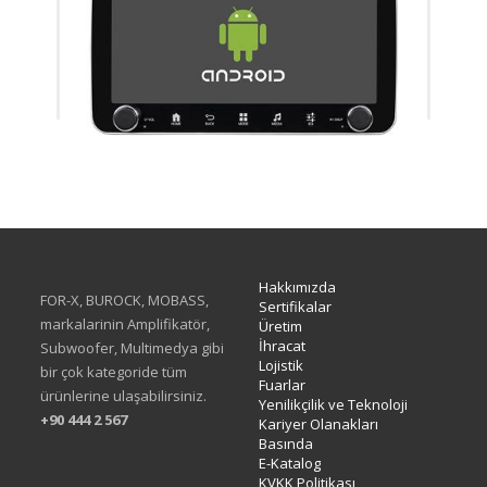
XA-414Q
Hakkımızda
FOR-X, BUROCK, MOBASS,
Sertifikalar
markalarinin Amplifikatör,
Üretim
İhracat
Subwoofer, Multimedya gibi
Lojistik
bir çok kategoride tüm
Fuarlar
ürünlerine ulaşabilirsiniz.
Yenilikçilik ve Teknoloji
+90 444 2 567
Kariyer Olanakları
Basında
E-Katalog
KVKK Politikası