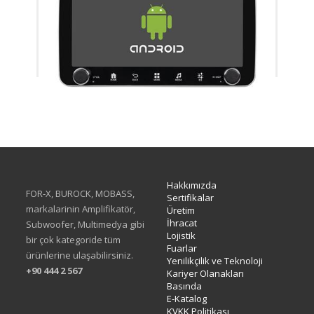
XA-414Q
Hakkımızda
FOR-X, BUROCK, MOBASS,
Sertifikalar
markalarinin Amplifikatör,
Üretim
İhracat
Subwoofer, Multimedya gibi
Lojistik
bir çok kategoride tüm
Fuarlar
ürünlerine ulaşabilirsiniz.
Yenilikçilik ve Teknoloji
+90 444 2 567
Kariyer Olanakları
Basında
E-Katalog
KVKK Politikası