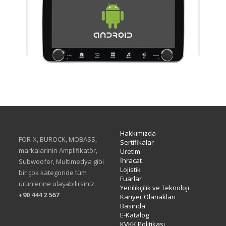
XA-414Q
Hakkımızda
FOR-X, BUROCK, MOBASS,
Sertifikalar
markalarinin Amplifikatör,
Üretim
İhracat
Subwoofer, Multimedya gibi
Lojistik
bir çok kategoride tüm
Fuarlar
ürünlerine ulaşabilirsiniz.
Yenilikçilik ve Teknoloji
+90 444 2 567
Kariyer Olanakları
Basında
E-Katalog
KVKK Politikası