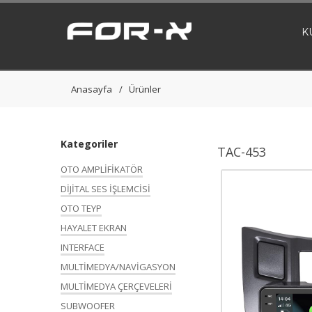
K
Anasayfa
Ürünler
Kategoriler
TAC-453
OTO AMPLİFİKATÖR
DİJİTAL SES İŞLEMCİSİ
OTO TEYP
HAYALET EKRAN
INTERFACE
MULTİMEDYA/NAVİGASYON
MULTİMEDYA ÇERÇEVELERİ
SUBWOOFER