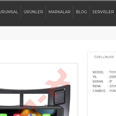
URUMSAL
ÜRÜNLER
MARKALAR
BLOG
SERVİSLER
ÖZELLİKLER
MODEL : TOYO
YIL : 2005
EKRAN : 9”
RENK : SİY
CANBUS : YOK