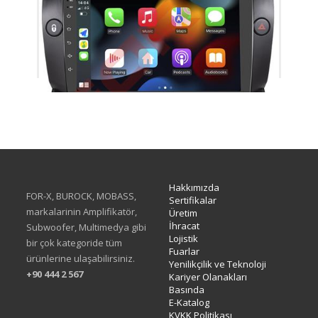
TAC-465
Hakkımızda
FOR-X, BUROCK, MOBASS,
Sertifikalar
markalarinin Amplifikatör,
Üretim
İhracat
Subwoofer, Multimedya gibi
Lojistik
bir çok kategoride tüm
Fuarlar
ürünlerine ulaşabilirsiniz.
Yenilikçilik ve Teknoloji
+90 444 2 567
Kariyer Olanakları
Basında
E-Katalog
KVKK Politikası