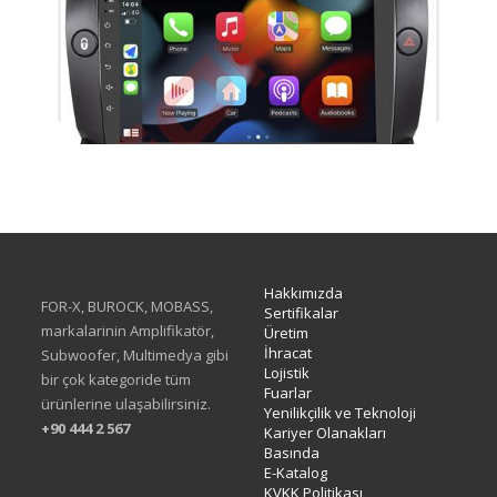
TAC-465
Hakkımızda
FOR-X, BUROCK, MOBASS,
Sertifikalar
markalarinin Amplifikatör,
Üretim
İhracat
Subwoofer, Multimedya gibi
Lojistik
bir çok kategoride tüm
Fuarlar
ürünlerine ulaşabilirsiniz.
Yenilikçilik ve Teknoloji
+90 444 2 567
Kariyer Olanakları
Basında
E-Katalog
KVKK Politikası