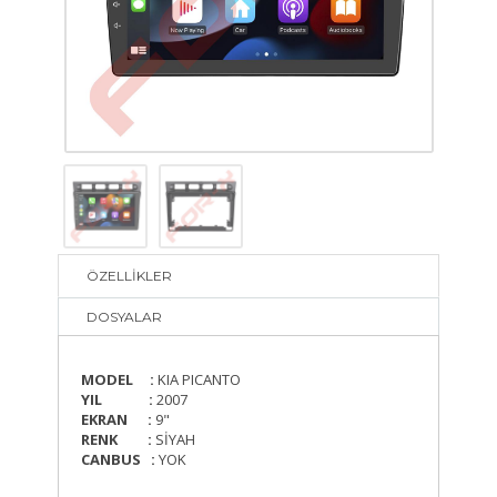
ÖZELLİKLER
DOSYALAR
MODEL :
KIA PICANTO
YIL :
2007
EKRAN :
9"
RENK :
SİYAH
CANBUS :
YOK