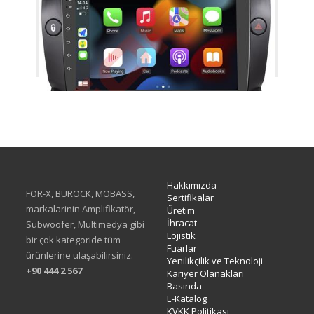
TAC-465
Hakkımızda
FOR-X, BUROCK, MOBASS,
Sertifikalar
markalarinin Amplifikatör,
Üretim
İhracat
Subwoofer, Multimedya gibi
Lojistik
bir çok kategoride tüm
Fuarlar
ürünlerine ulaşabilirsiniz.
Yenilikçilik ve Teknoloji
+90 444 2 567
Kariyer Olanakları
Basında
E-Katalog
KVKK Politikası