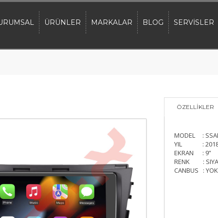
URUMSAL
ÜRÜNLER
MARKALAR
BLOG
SERVİSLER
ÖZELLİKLER
MODEL : SSA
YIL : 201
EKRAN : 9”
RENK : SIY
CANBUS : YOK