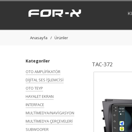
K
Anasayfa
Ürünler
Kategoriler
TAC-372
OTO AMPLİFİKATÖR
DİJİTAL SES İŞLEMCİSİ
OTO TEYP
HAYALET EKRAN
INTERFACE
MULTİMEDYA/NAVİGASYON
MULTİMEDYA ÇERÇEVELERİ
SUBWOOFER