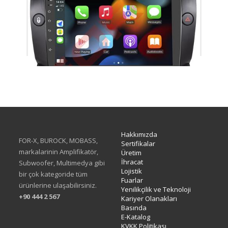
TAC-465
Hakkımızda
FOR-X, BUROCK, MOBASS,
Sertifikalar
markalarinin Amplifikatör,
Üretim
İhracat
Subwoofer, Multimedya gibi
Lojistik
bir çok kategoride tüm
Fuarlar
ürünlerine ulaşabilirsiniz.
Yenilikçilik ve Teknoloji
+90 444 2 567
Kariyer Olanakları
Basında
E-Katalog
KVKK Politikası