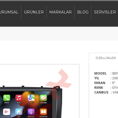
URUMSAL
ÜRÜNLER
MARKALAR
BLOG
SERVİSLER
ÖZELLİKLER
MODEL :
BE
YIL :
200
EKRAN :
9"
RENK :
SİY
CANBUS :
VA