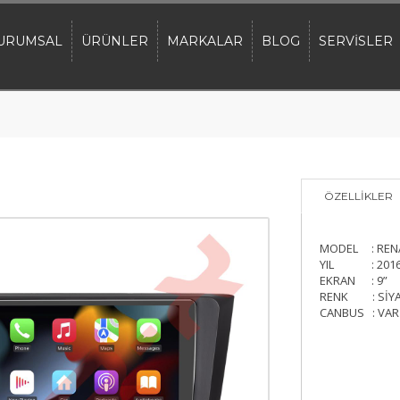
URUMSAL
ÜRÜNLER
MARKALAR
BLOG
SERVİSLER
ÖZELLİKLER
MODEL : RENA
YIL : 2016
EKRAN : 9”
RENK : SİY
CANBUS : VAR