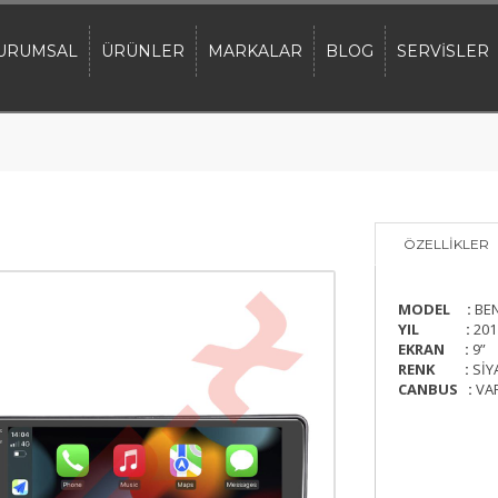
URUMSAL
ÜRÜNLER
MARKALAR
BLOG
SERVİSLER
ÖZELLİKLER
MODEL :
BEN
YIL :
201
EKRAN :
9”
RENK :
SİY
CANBUS :
VA