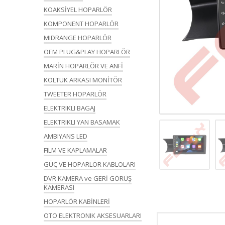
KOAKSİYEL HOPARLÖR
KOMPONENT HOPARLÖR
MIDRANGE HOPARLÖR
OEM PLUG&PLAY HOPARLÖR
MARİN HOPARLÖR VE ANFİ
KOLTUK ARKASI MONİTÖR
TWEETER HOPARLÖR
ELEKTRIKLI BAGAJ
ELEKTRIKLI YAN BASAMAK
AMBIYANS LED
FILM VE KAPLAMALAR
GÜÇ VE HOPARLÖR KABLOLARI
DVR KAMERA ve GERİ GÖRÜŞ
KAMERASI
HOPARLÖR KABİNLERİ
OTO ELEKTRONIK AKSESUARLARI