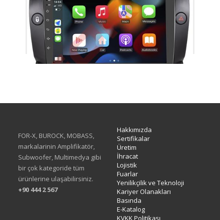
TAC-465
Hakkımızda
FOR-X, BUROCK, MOBASS,
Sertifikalar
markalarinin Amplifikatör,
Üretim
İhracat
Subwoofer, Multimedya gibi
Lojistik
bir çok kategoride tüm
Fuarlar
ürünlerine ulaşabilirsiniz.
Yenilikçilik ve Teknoloji
+90 444 2 567
Kariyer Olanakları
Basında
E-Katalog
KVKK Politikası