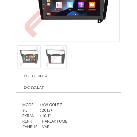
ÖZELLİKLER
DOSYALAR
MODEL : VW GOLF 7
YIL : 2013+
EKRAN : 10.1”
RENK : PARLAK FÜME
CANBUS : VAR