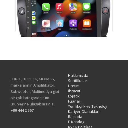
TAC-465
Hakkımızda
FOR-X, BUROCK, MOBASS,
Sertifikalar
markalarinin Amplifikatör,
Üretim
İhracat
Subwoofer, Multimedya gibi
Lojistik
bir çok kategoride tüm
Fuarlar
ürünlerine ulaşabilirsiniz.
Yenilikçilik ve Teknoloji
+90 444 2 567
Kariyer Olanakları
Basında
E-Katalog
KVKK Politikası