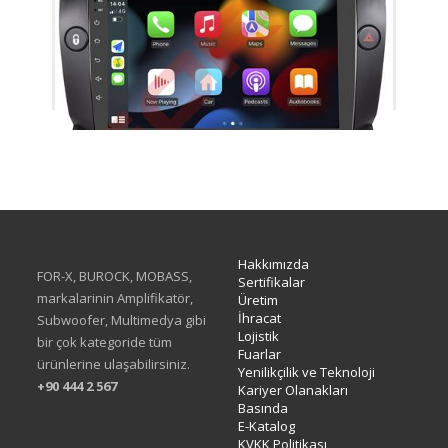
TAC-465
Hakkımızda
FOR-X, BUROCK, MOBASS,
Sertifikalar
markalarinin Amplifikatör,
Üretim
İhracat
Subwoofer, Multimedya gibi
Lojistik
bir çok kategoride tüm
Fuarlar
ürünlerine ulaşabilirsiniz.
Yenilikçilik ve Teknoloji
+90 444 2 567
Kariyer Olanakları
Basında
E-Katalog
KVKK Politikası