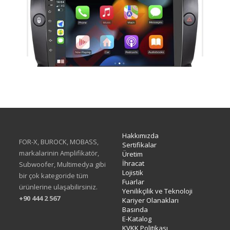
TAC-465
Hakkımızda
FOR-X, BUROCK, MOBASS,
Sertifikalar
markalarinin Amplifikatör,
Üretim
İhracat
Subwoofer, Multimedya gibi
Lojistik
bir çok kategoride tüm
Fuarlar
ürünlerine ulaşabilirsiniz.
Yenilikçilik ve Teknoloji
+90 444 2 567
Kariyer Olanakları
Basında
E-Katalog
KVKK Politikası