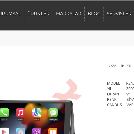
URUMSAL
ÜRÜNLER
MARKALAR
BLOG
SERVİSLER
ÖZELLİKLER
MODEL : REN
YIL : 2009
EKRAN : 9”
RENK : SİY
CANBUS : VAR