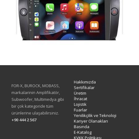
TAC-465
Hakkımızda
FOR-X, BUROCK, MOBASS,
Sertifikalar
markalarinin Amplifikatör,
Üretim
İhracat
Subwoofer, Multimedya gibi
Lojistik
bir çok kategoride tüm
Fuarlar
ürünlerine ulaşabilirsiniz.
Yenilikçilik ve Teknoloji
+90 444 2 567
Kariyer Olanakları
Basında
E-Katalog
KVKK Politikası