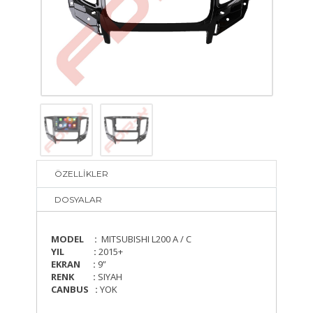
ÖZELLİKLER
DOSYALAR
MODEL :
MITSUBISHI L200 A / C
YIL :
2015+
EKRAN :
9”
RENK :
SIYAH
CANBUS :
YOK