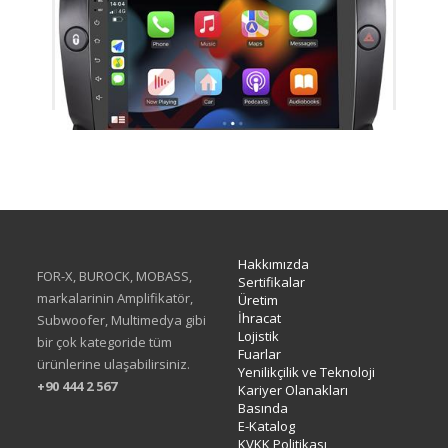
TAC-465
Hakkımızda
FOR-X, BUROCK, MOBASS,
Sertifikalar
markalarinin Amplifikatör,
Üretim
İhracat
Subwoofer, Multimedya gibi
Lojistik
bir çok kategoride tüm
Fuarlar
ürünlerine ulaşabilirsiniz.
Yenilikçilik ve Teknoloji
+90 444 2 567
Kariyer Olanakları
Basında
E-Katalog
KVKK Politikası