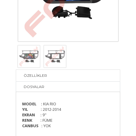
ÖZELLİKLER
DOSYALAR
MODEL :
KIA RIO
YIL :
2012-2014
EKRAN :
9"
RENK :
FÜME
CANBUS :
YOK