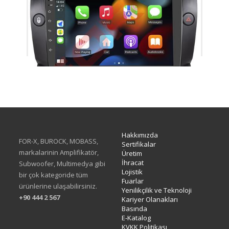
TAC-465
Hakkımızda
FOR-X, BUROCK, MOBASS,
Sertifikalar
markalarinin Amplifikatör,
Üretim
İhracat
Subwoofer, Multimedya gibi
Lojistik
bir çok kategoride tüm
Fuarlar
ürünlerine ulaşabilirsiniz.
Yenilikçilik ve Teknoloji
+90 444 2 567
Kariyer Olanakları
Basında
E-Katalog
KVKK Politikası