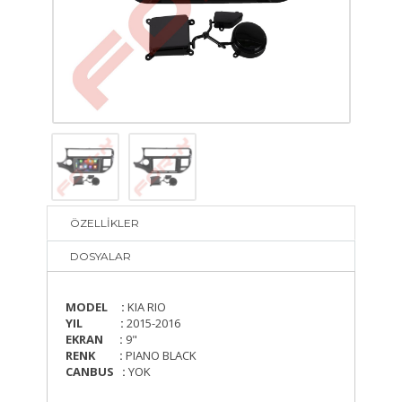
ÖZELLİKLER
DOSYALAR
MODEL :
KIA RIO
YIL :
2015-2016
EKRAN :
9"
RENK :
PIANO BLACK
CANBUS :
YOK