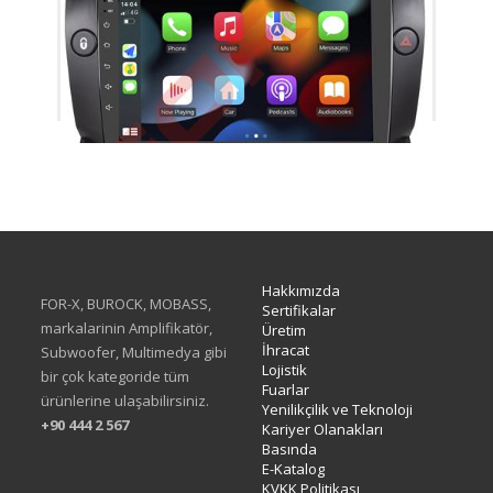
TAC-465
Hakkımızda
FOR-X, BUROCK, MOBASS,
Sertifikalar
markalarinin Amplifikatör,
Üretim
İhracat
Subwoofer, Multimedya gibi
Lojistik
bir çok kategoride tüm
Fuarlar
ürünlerine ulaşabilirsiniz.
Yenilikçilik ve Teknoloji
+90 444 2 567
Kariyer Olanakları
Basında
E-Katalog
KVKK Politikası