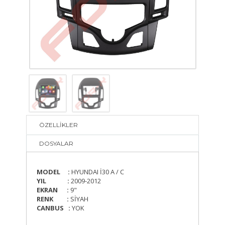
ÖZELLİKLER
DOSYALAR
MODEL :
HYUNDAI İ30 A / C
YIL :
2009-2012
EKRAN :
9"
RENK :
SİYAH
CANBUS :
YOK