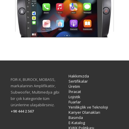
TAC-465
Hakkımızda
FOR-X, BUROCK, MOBASS,
Sertifikalar
markalarinin Amplifikatör,
Üretim
İhracat
Subwoofer, Multimedya gibi
Lojistik
bir çok kategoride tüm
Fuarlar
ürünlerine ulaşabilirsiniz.
Yenilikçilik ve Teknoloji
+90 444 2 567
Kariyer Olanakları
Basında
E-Katalog
KVKK Politikası