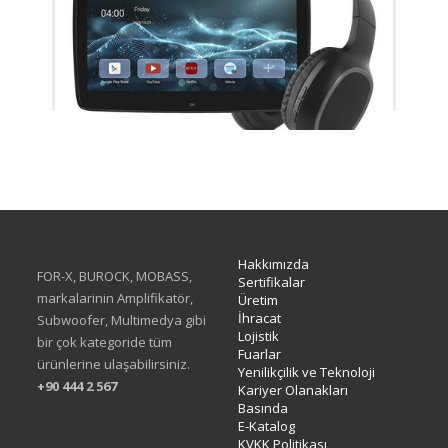
XB-1032v2
Hakkımızda
FOR-X, BUROCK, MOBASS,
Sertifikalar
markalarinin Amplifikatör,
Üretim
İhracat
Subwoofer, Multimedya gibi
Lojistik
bir çok kategoride tüm
Fuarlar
ürünlerine ulaşabilirsiniz.
Yenilikçilik ve Teknoloji
+90 444 2 567
Kariyer Olanakları
Basında
E-Katalog
KVKK Politikası