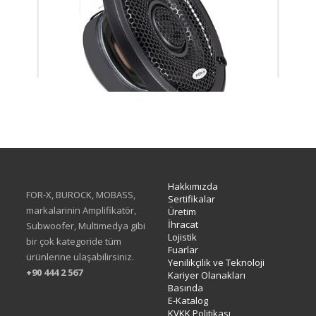
XC-13
Hakkımızda
FOR-X, BUROCK, MOBASS,
Sertifikalar
markalarinin Amplifikatör,
Üretim
İhracat
Subwoofer, Multimedya gibi
Lojistik
bir çok kategoride tüm
Fuarlar
ürünlerine ulaşabilirsiniz.
Yenilikçilik ve Teknoloji
+90 444 2 567
Kariyer Olanakları
Basında
E-Katalog
KVKK Politikası